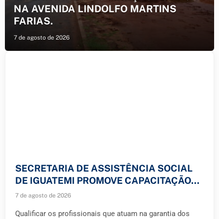
NA AVENIDA LINDOLFO MARTINS
FARIAS.
7 de agosto de 2026
SECRETARIA DE ASSISTÊNCIA SOCIAL
DE IGUATEMI PROMOVE CAPACITAÇÃO
PARA A REDE DE ATENDIMENTO ÀS
7 de agosto de 2026
CRIANÇAS E ADOLESCENTES.
Qualificar os profissionais que atuam na garantia dos